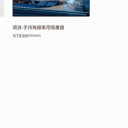
現貨-手持無線車用吸塵器
NT$
300
NT$
499
原
目
始
前
價
價
格：
格：
NT$499。
NT$300。