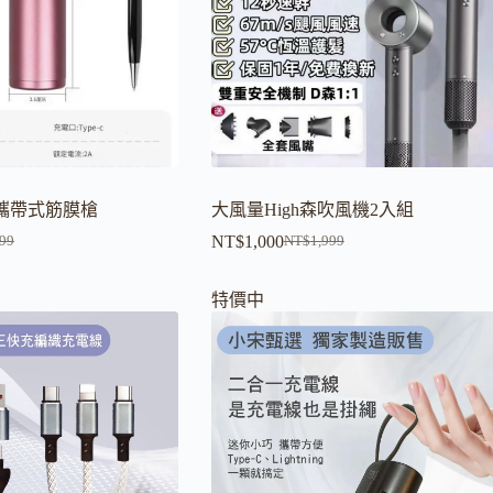
攜帶式筋膜槍
大風量High森吹風機2入組
NT$
1,000
599
NT$
1,999
原
目
始
前
特價中
價
價
格：
格：
599。
199。
NT$1,999。
NT$1,000。