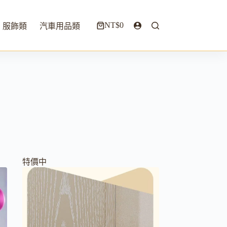
NT$
0
服飾類
汽車用品類
購
物
車
特價中