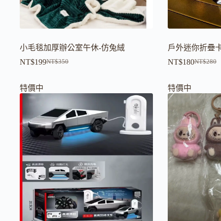
小毛毯加厚辦公室午休-仿兔絨
戶外迷你折疊卡
NT$
199
NT$
180
NT$
350
NT$
280
原
目
原
目
始
前
始
前
特價中
特價中
價
價
價
價
格：
格：
格：
格：
NT$350。
NT$199。
NT$280
NT$180