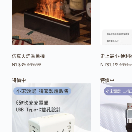
仿真火焰香薰機
史上最小-便利
NT$
350
NT$
1,199
NT$
799
NT$
1,
原
目
原
目
始
前
始
前
特價中
特價中
價
價
價
價
格：
格：
格：
格：
NT$799。
NT$350。
NT$1,
NT$1,