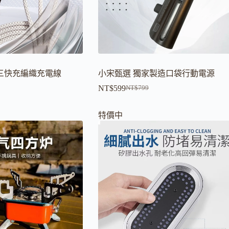
三快充編織充電線
小宋甄選 獨家製造口袋行動電源
NT$
599
NT$
799
原
目
始
前
特價中
價
價
格：
格：
。
。
NT$799。
NT$599。