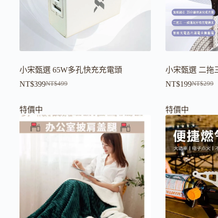
小宋甄選 65W多孔快充充電頭
小宋甄選 二拖
NT$
399
NT$
199
NT$
499
NT$
299
原
目
原
目
始
前
始
前
特價中
特價中
價
價
價
價
格：
格：
格：
格：
NT$499。
NT$399。
NT$299
NT$199