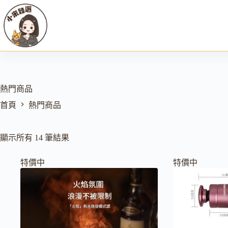
跳
至
主
要
內
容
熱門商品
首頁
熱門商品
顯示所有 14 筆結果
特價中
特價中