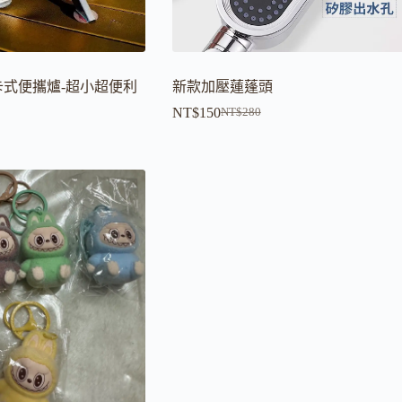
式便攜爐-超小超便利
新款加壓蓮蓬頭
NT$
150
NT$
280
原
目
始
前
價
價
格：
格：
。
。
NT$280。
NT$150。