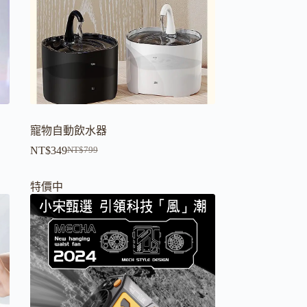
寵物自動飲水器
NT$
349
NT$
799
原
目
始
前
特價中
價
價
格：
格：
NT$799。
NT$349。