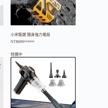
小宋甄選 隨身強力電扇
NT$
699
NT$
899
原
目
始
前
特價中
價
價
格：
格：
NT$899。
NT$699。